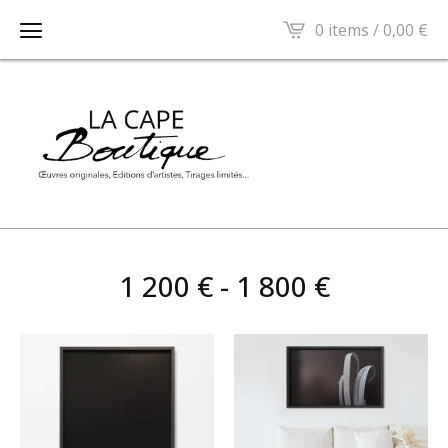
0 items /
0,00
€
1 200 € - 1 800 €