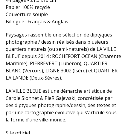
44 pages - 21,5 x16 cm
Papier 100% recyclé
Couverture souple
Bilingue : Français & Anglais
Paysages rassemble une sélection de diptyques
photographie / dessin réalisés dans plusieurs
quartiers naturels (ou semi-naturels) de LA VILLE
BLEUE depuis 2014 : ROCHEFORT OCEAN (Charente
Maritime), PIERREVERT (Lubéron), QUARTIER
BLANC (Vercors), LIGNE 3002 (Isère) et QUARTIER
LA LANDE (Deux-Sèvres).
LA VILLE BLEUE est une démarche artistique de
Carole Sionnet & PieR Gajewski, concrétisée par
des diptyques photographie/dessin, des textes et
par une cartographie évolutive qui s’articule sous
la forme d’une ville-monde.
Site officiel