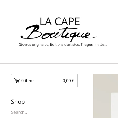
0 items
0,00
€
Shop
Search